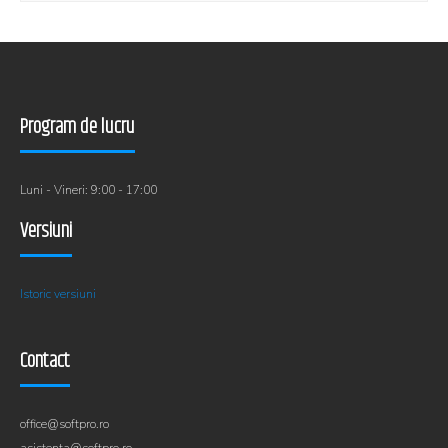
Program de lucru
Luni - Vineri: 9:00 - 17:00
Versiuni
Istoric versiuni
Contact
office@softpro.ro
asistenta@softpro.ro