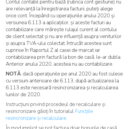
Contul contabil pentru bază (rubrica cont gestiune) nu
are relevanță la înregistrarea facturii, puteți alege
orice cont. Începând cu operațiunile anului 2020 și
versiunea 6.113 a aplicațiilor, și aceste facturi au
contabilizare care mărește rulajul curent al contului
de client selectat și nu are influență asupra veniturilor
și asupra TVA-ului colectat, întrucât acestea sunt
cuprinse în Raportul Z al casei de marcat iar
contabilizarea prin factură la bon de casă, le-ar dubla.
Anterior anului 2020, acestea nu au contabilizare.
NOTĂ
: dacă operațiunile pe anul 2020 au fost culese
cu versiuni anterioare de 6.113, după actualizarea la
6.113 este necesară resincronizarea și recalcularea
lunilor de 2020.
Instrucțiuni privind procedeul de recalculare și
resincronizare găsiți în tutorialul
Funcțiile
resincronizare și recalculare
.
În mod implicit se pot factura doar bonurile de casă