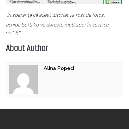
În speranța că acest tutorial va fost de folos,
echipa SoftPro va dorește mult spor în ceea ce
lucrați!
About Author
Alina Popeci