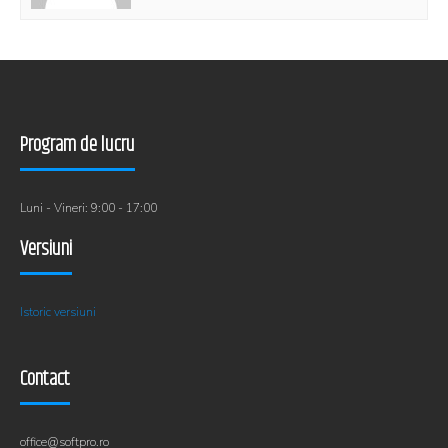
Program de lucru
Luni - Vineri: 9:00 - 17:00
Versiuni
Istoric versiuni
Contact
office@softpro.ro