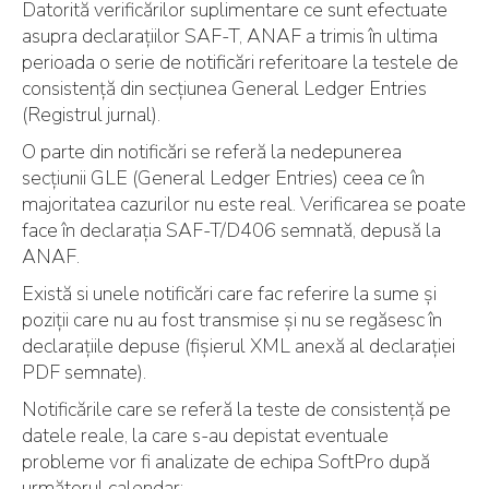
Datorită verificărilor suplimentare ce sunt efectuate
asupra declarațiilor SAF-T, ANAF a trimis în ultima
perioada o serie de notificări referitoare la testele de
consistență din secțiunea General Ledger Entries
(Registrul jurnal).
O parte din notificări se referă la nedepunerea
secțiunii GLE (General Ledger Entries) ceea ce în
majoritatea cazurilor nu este real. Verificarea se poate
face în declarația SAF-T/D406 semnată, depusă la
ANAF.
Există si unele notificări care fac referire la sume și
poziții care nu au fost transmise și nu se regăsesc în
declarațiile depuse (fișierul XML anexă al declarației
PDF semnate).
Notificările care se referă la teste de consistență pe
datele reale, la care s-au depistat eventuale
probleme vor fi analizate de echipa SoftPro după
următorul calendar: