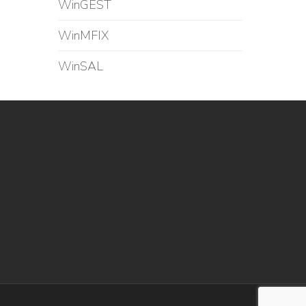
WinGEST
WinMFIX
WinSAL