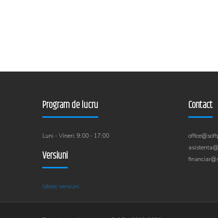
Program de lucru
Contact
Luni - Vineri: 9:00 - 17:00
office@soft
asistenta@
Versiuni
financiar@s
Istoric versiuni