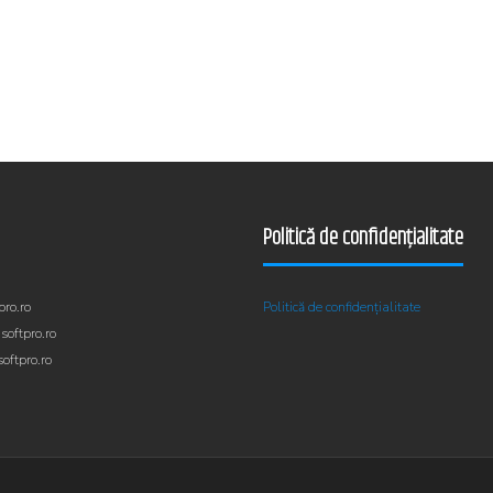
Politică de confidențialitate
pro.ro
Politică de confidențialitate
softpro.ro
oftpro.ro